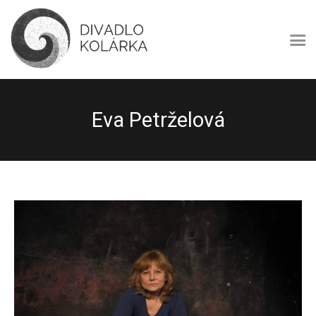
DIVADLO KOLÁRKA
Divadlo Kolárka – amatérské multižánrové divadlo
Úvod
O nás
Eva Petrželová
Program
Repertoár
Soubor
Festival Kolotoč
Kontakty