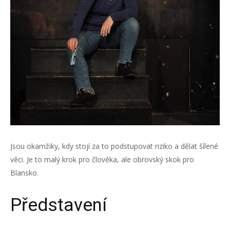
Jsou okamžiky, kdy stojí za to podstupovat riziko a dělat šílené
věci. Je to malý krok pro člověka, ale obrovský skok pro
Blansko.
Představení