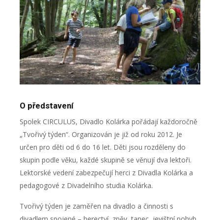
O představení
Spolek CIRCULUS, Divadlo Kolárka pořádají každoročně
„Tvořivý týden“. Organizován je již od roku 2012. Je
určen pro děti od 6 do 16 let. Děti jsou rozděleny do
skupin podle věku, každé skupině se věnují dva lektoři.
Lektorské vedení zabezpečují herci z Divadla Kolárka a
pedagogové z Divadelního studia Kolárka.
Tvořivý týden je zaměřen na divadlo a činnosti s
divadlem spojené – herectví, zpěv, tanec, jevištní pohyb,