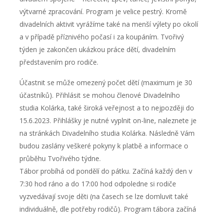
výtvarné zpracování. Program je velice pestrý. Kromě
divadelních aktivit vyrážíme také na menší výlety po okolí
a v případě příznivého počasí i za koupáním. Tvořivý
týden je zakončen ukázkou práce dětí, divadelním
představením pro rodiče.
Účastnit se může omezený počet dětí (maximum je 30
účastníků). Přihlásit se mohou členové Divadelního
studia Kolárka, také široká veřejnost a to nejpozději do
15.6.2023. Přihlášky je nutné vyplnit on-line, naleznete je
na stránkách Divadelního studia Kolárka. Následně Vám
budou zaslány veškeré pokyny k platbě a informace o
průběhu Tvořivého týdne.
Tábor probíhá od pondělí do pátku. Začíná každý den v
7:30 hod ráno a do 17:00 hod odpoledne si rodiče
vyzvedávají svoje děti (na časech se lze domluvit také
individuálně, dle potřeby rodičů). Program tábora začíná