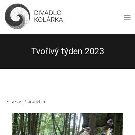
DIVADLO KOLÁRKA
Divadlo Kolárka – amatérské multižánrové divadlo
Úvod
O nás
Tvořivý týden 2023
Program
Repertoár
Soubor
Festival Kolotoč
Kontakty
akce již proběhla.