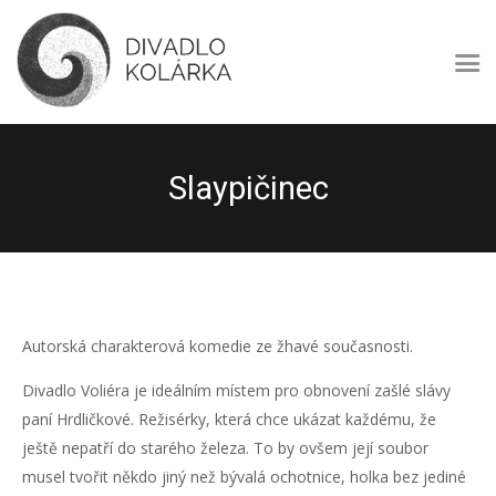
DIVADLO KOLÁRKA
Divadlo Kolárka – amatérské multižánrové divadlo
Úvod
O nás
Slaypičinec
Program
Repertoár
Soubor
Festival Kolotoč
Kontakty
Autorská charakterová komedie ze žhavé současnosti.
Divadlo Voliéra je ideálním místem pro obnovení zašlé slávy
paní Hrdličkové. Režisérky, která chce ukázat každému, že
ještě nepatří do starého železa. To by ovšem její soubor
musel tvořit někdo jiný než bývalá ochotnice, holka bez jediné