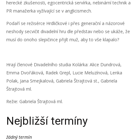
herecké zkušenosti, egocentrická servírka, nebinární technik a
PR manažerka vyžívající se v anglicismech.
Podaří se režisérce Hrdličkové i přes generační a názorové
neshody secvičit divadelní hru dle představ nebo se ukáže, že
musí do onoho slepičince přijít muž, aby to vše klapalo?
Hrají členové Divadelního studia Kolárka: Alice Dundrová,
Emma Dvořáková, Radek Grepl, Lucie Meluzínová, Lenka
Polak, Jana Smejkalová, Gabriela Štrajtová st., Gabriela
Štrajtová ml.
Režie: Gabriela Štrajtová ml.
Nejbližší termíny
žádný termín