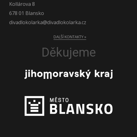
Kollárova 8
678 01 Blansko
divadlokolarka@divadlokolarka.cz
DALŠÍ KONTAKTY »
Děkujeme